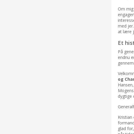
Om mig s
engageme
interess
med jer.
at lære 
Et his
På gener
endnu en
gennemsn
Velkomm
og Char
Hansen, 
Mogens 
dygtige 
Generalf
Kristian
formands
glad for