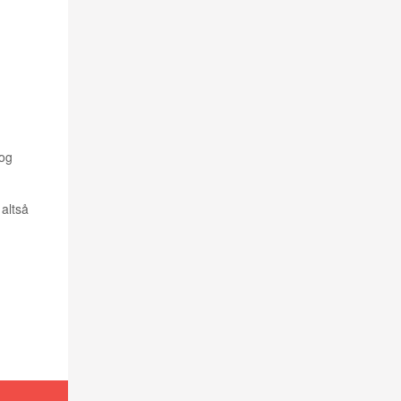
 og
 altså