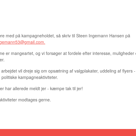
GNEHOLDET TIL FOLKETINGSVALG 2026
ære med på kampagneholdet, så skriv til Steen Ingemann Hansen på
ngemann53@gmail.com.
e er mangeartet, og vi forsøger at fordele efter interesse, muligheder
er.
arbejdet vil dreje sig om opsætning af valgplakater, uddeling af flyers -
e politiske kampagneaktiviteter.
jer har allerede meldt jer - kæmpe tak til jer!
 aktiviteter modtages gerne.