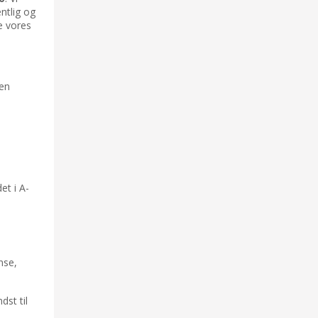
ntlig og
e vores
 en
et i A-
nse,
st til