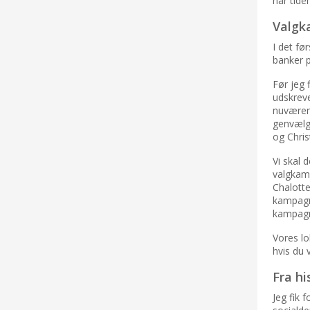
når tide
Valgk
I det fø
banker 
Før jeg 
udskreve
nuværend
genvælg
og Chris
Vi skal 
valgkam
Chalott
kampagne
kampagn
Vores l
hvis du 
Fra hi
Jeg fik 