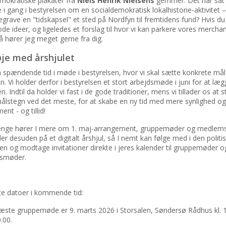
mokratiske plakater fra
Niels Henrik Nielsens
gemmer. Det har sat
 i gang i bestyrelsen om en socialdemokratisk lokalhistorie-aktivitet
begrave en "tidskapsel" et sted på Nordfyn til fremtidens fund? Hvis du
de ideer, og ligeledes et forslag til hvor vi kan parkere vores mercha
 så hører jeg meget gerne fra dig.
øje med årshjulet
n spændende tid i møde i bestyrelsen, hvor vi skal sætte konkrete mål
n. Vi holder derfor i bestyrelsen et stort arbejdsmøde i juni for at læ
n. Indtil da holder vi fast i de gode traditioner, mens vi tillader os at st
ålstegn ved det meste, for at skabe en ny tid med mere synlighed og
nt - og tillid!
ænge hører I mere om 1. maj-arrangement, gruppemøder og medlems
der desuden på et digitalt årshjul, så I nemt kan følge med i den politi
n og modtage invitationer direkte i jeres kalender til gruppemøder o
smøder.
te datoer i kommende tid:
ste gruppemøde er 9. marts 2026 i Storsalen, Søndersø Rådhus kl. 
.00.