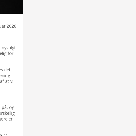
uar 2026
 nyvalgt
elig for
es det
rening
f at vi
e på, og
rskellig
ærdier
o
. Vi