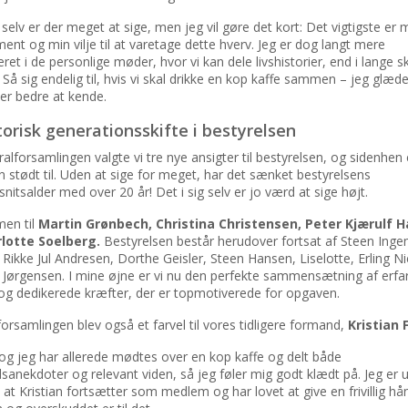
elv er der meget at sige, men jeg vil gøre det kort: Det vigtigste er m
nt og min vilje til at varetage dette hverv. Jeg er dog langt mere
eret i de personlige møder, hvor vi kan dele livshistorier, end i lange sk
 Så sig endelig til, hvis vi skal drikke en kop kaffe sammen – jeg glæder
jer bedre at kende.
torisk generationsskifte i bestyrelsen
alforsamlingen valgte vi tre nye ansigter til bestyrelsen, og sidenhen 
 stødt til. Uden at sige for meget, har det sænket bestyrelsens
itsalder med over 20 år! Det i sig selv er jo værd at sige højt.
en til
Martin Grønbech, Christina Christensen, Peter Kjærulf 
lotte Soelberg.
Bestyrelsen består herudover fortsat af Steen Ing
Rikke Jul Andresen, Dorthe Geisler, Steen Hansen, Liselotte, Erling N
Jørgensen. I mine øjne er vi nu den perfekte sammensætning af erfa
og dedikerede kræfter, der er topmotiverede for opgaven.
orsamlingen blev også et farvel til vores tidligere formand,
Kristian F
 og jeg har allerede mødtes over en kop kaffe og delt både
anekdoter og relevant viden, så jeg føler mig godt klædt på. Jeg er u
, at Kristian fortsætter som medlem og har lovet at give en frivillig h