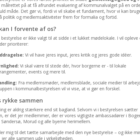
 målrettet på at få afrundet evaluering af kommunalvalget på en orde
uld måde. Det gør vi, fordi vi vil skabe et fundament, hvor vi kan brug
å politik og medlemsaktiviteter frem for formalia og fortid.
an I forvente af os?
bestyrelse er ikke valgt til at sidde i et lukket mødelokale. I vil opleve
der prioriterer:
nddragelse:
Vi vil have jeres input, jeres kritik og jeres gode idéer.
ynlighed:
Vi skal være til stede dér, hvor borgerne er - til lokale
rangementer, events og mere til.
andling:
Fra medlemsmøder, medlemsblade, sociale medier til arbejd
uppen i kommunalbestyrelsen vil vi vise, at vi gør en forskel.
s rykke sammen
ing er aldrig stærkere end sit bagland. Selvom vi i bestyrelsen sætter
n, er det jer medlemmer, der er vores vigtigste ambassadører i Boge
, Søndersø, Morud og alle byerne herimellem.
er mig til det tætte samarbejde med den nye bestyrelse – og ikke mind
jer alle sammen ude i virkeligheden.