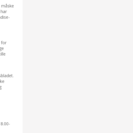
 – måske
 har
ndise-
 for
gge
ille
bladet.
ske
g
18.00-