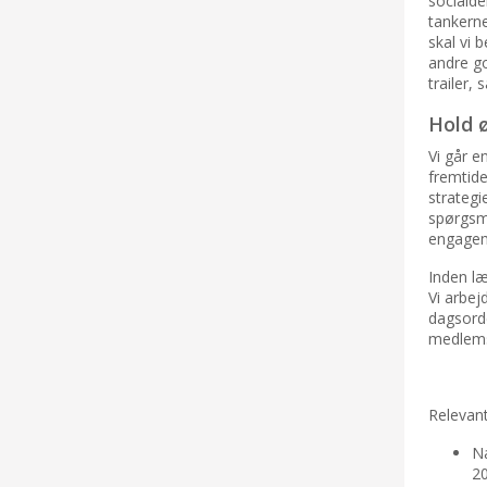
socialde
tankerne
skal vi 
andre go
trailer,
Hold 
Vi går e
fremtide
strategie
spørgsm
engageme
Inden l
Vi arbej
dagsorde
medlem
Relevan
Næ
20