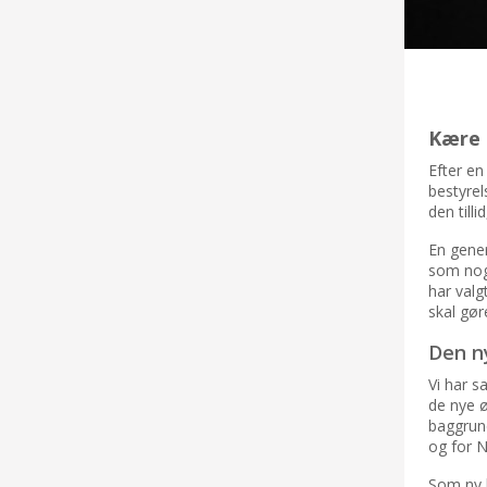
Kære
Efter en
bestyrel
den till
En gener
som noge
har valg
skal gør
Den n
Vi har s
de nye ø
baggrun
og for N
Som ny b