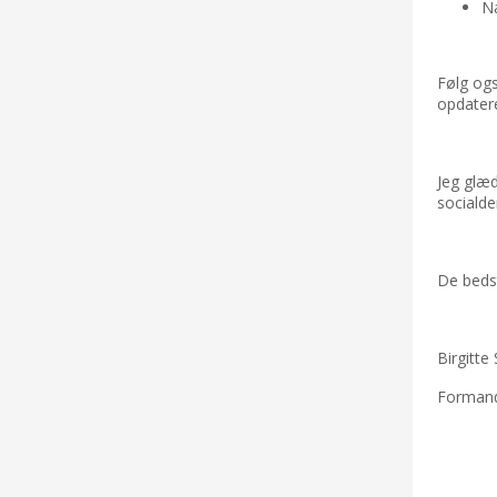
Næ
Følg og
opdatere
Jeg glæd
socialde
De bedst
Birgitt
Formand