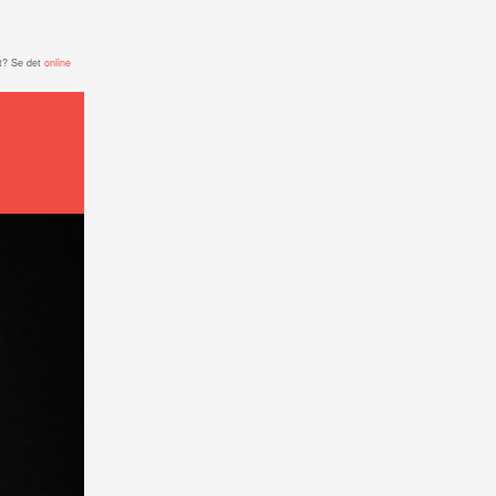
t? Se det
online