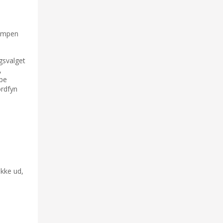
kampen
ngsvalget
,
ppe
ordfyn
ække ud,