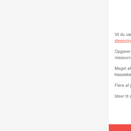
KAMPA
Vil du v
steeeni
Opgavern
ressourc
Meget af 
klassisk
Flere af 
Ideer til