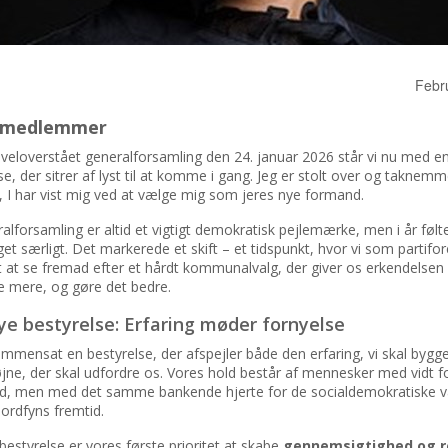
Febr
 medlemmer
 veloverstået generalforsamling den 24. januar 2026 står vi nu med en
se, der sitrer af lyst til at komme i gang. Jeg er stolt over og taknemm
id, I har vist mig ved at vælge mig som jeres nye formand.
alforsamling er altid et vigtigt demokratisk pejlemærke, men i år følt
t særligt. Det markerede et skift – et tidspunkt, hvor vi som partifo
t at se fremad efter et hårdt kommunalvalg, der giver os erkendelsen a
e mere, og gøre det bedre.
ye bestyrelse: Erfaring møder fornyelse
ammensat en bestyrelse, der afspejler både den erfaring, vi skal bygg
jne, der skal udfordre os. Vores hold består af mennesker med vidt fo
d, men med det samme bankende hjerte for de socialdemokratiske v
ordfyns fremtid.
estyrelse er vores første prioritet at skabe
gennemsigtighed og r