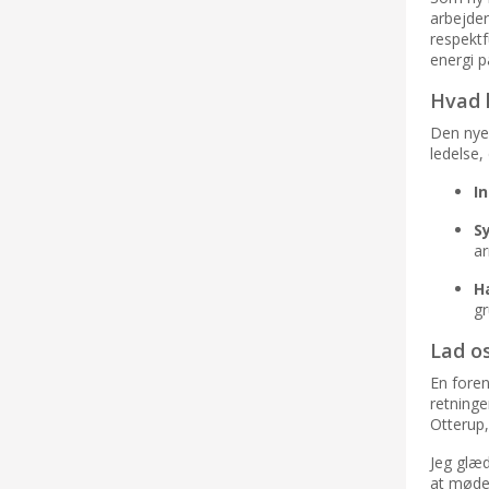
arbejder
respektf
energi p
Hvad k
Den nye 
ledelse, 
I
S
ar
H
gr
Lad o
En foren
retninge
Otterup
Jeg glæd
at møde 