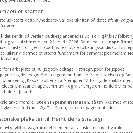
n og overskuddet er til det.
ampen er startet
rste udkast til dette nyhedsbrev var overskriften på dette afsnit: Valg
på døren.
fik det sendt, så verden pludselig anderledes ud. For i går blev folketi
t, og vi skal stemme den 24. marts 2026. Som I ved, er
Jeppe Bruus
e minister for grøn trepart, vores lokale folketingskandidat. Hvis Je
es, sikrer vi dermed et stærkt fundament for samarbejdet mellem N
tiansborg.
derfor i arbejdstøjet nu! Jeg selv deltager i styregruppen for Jeppes
pagne. Ligeledes gør Steen Ingemann Hansen fra bestyrelsen og Ann
e Johansen og Kasper Solberg fra A-gruppen. Vi har gode snakke med
leder Christiane Pape Lehrmann, og vi er enige om: Jo flere vi er på
eholdet, jo bedre.
okale ankermand er
Steen Ingemann Hansen
, så tøv ikke med at r
vil give en hånd med. Og Tak Steen, for dit engagement i dette.
storiske plakater til fremtidens strategi
for nylig fyldt bagagerummet med en fantastisk samling af gamle