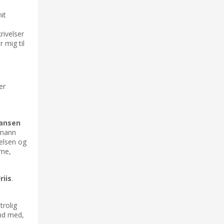
it
rivelser
 mig til
er
Hansen
emann
ielsen og
rne,
riis
.
trolig
ånd med,